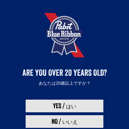
会社概要
プライバシーポリシー
利用規約
取扱店舗
キャンペーン
採用について
お酒は20歳になってから。
ARE YOU OVER 20 YEARS OLD?
飲酒運転は法律で禁止されています。
妊娠中や授乳期の飲酒は胎児・乳児の発育に悪影響を与えるおそれがあり
あなたは20歳以上ですか？
ます。お酒は楽しくほどほどに。
Enjoy Pabst Blue Ribbon responsibly.
©2018 Pabst Brewing Company, Milwaukee, WI
YES /
はい
NO /
いいえ