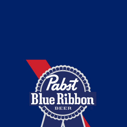
AZON
RE
要
プライバシーポリシー
利用規約
取扱店舗
キャンペーン
採用
で禁止されています。
妊娠中や授乳期の飲酒は胎児・乳児の発育に悪影響を与えるお
Enjoy Pabst Blue Ribbon responsibly.
©2018 Pabst Brewing Company, Milwaukee, WI