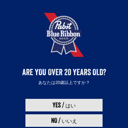
会社概要
プライバシーポリシー
利用規約
取扱店舗
キャンペーン
採用について
お酒は20歳になってから。
ARE YOU OVER 20 YEARS OLD?
飲酒運転は法律で禁止されています。
妊娠中や授乳期の飲酒は胎児・乳児の発育に悪影響を与えるおそれがあり
あなたは20歳以上ですか？
ます。お酒は楽しくほどほどに。
Enjoy Pabst Blue Ribbon responsibly.
©2018 Pabst Brewing Company, Milwaukee, WI
YES /
はい
NO /
いいえ