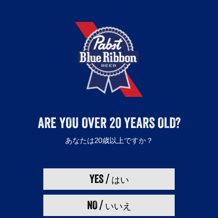
会社概要
プライバシーポリシー
利用規約
取扱店舗
キャンペーン
採用について
お酒は20歳になってから。
ARE YOU OVER 20 YEARS OLD?
飲酒運転は法律で禁止されています。
妊娠中や授乳期の飲酒は胎児・乳児の発育に悪影響を与えるおそれがあり
あなたは20歳以上ですか？
ます。お酒は楽しくほどほどに。
Enjoy Pabst Blue Ribbon responsibly.
©2018 Pabst Brewing Company, Milwaukee, WI
YES /
はい
NO /
いいえ